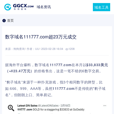
域名资讯
域名工具
首页
数字域名111777.com超23万元成交
来源：狗狗查询
作者：UU
2023-02-28 16:04
1208
据海外平台爆料，数字域名
111777.com
在本月以
$33,833美元
（≈¥23.47万元）
的价格售
出，这是一笔不错的6数字交易。
"
豹子域名
"来源于一种扑
克游戏，指3个相同数字的牌型，比
虽然
111777.com
不是传统的"豹子域
如:666、999、AAA等，
名"，但朗朗上
口、简单易记。