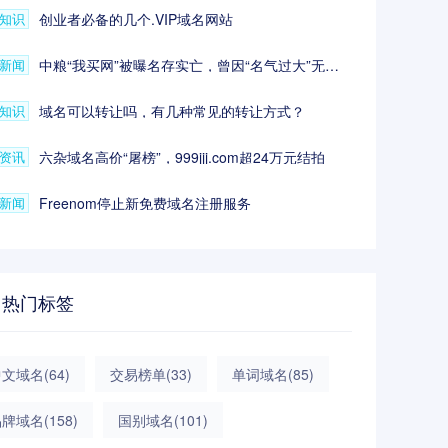
知识
创业者必备的几个.VIP域名网站
新闻
中粮“我买网”被曝名存实亡，曾因“名气过大”无法回购品牌域名
知识
域名可以转让吗，有几种常见的转让方式？
资讯
六杂域名高价“屠榜”，999jjj.com超24万元结拍
新闻
Freenom停止新免费域名注册服务
热门标签
中文域名
(64)
交易榜单
(33)
单词域名
(85)
品牌域名
(158)
国别域名
(101)