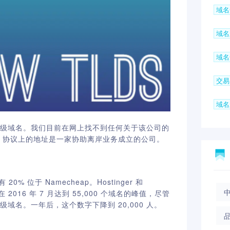
域名
域名
域名
交易
域名
级域名。
我们目前
在网上找不到任何关于该公司的
，
协议上的地址是一家协助离岸业务成立的公司。
20% 位于 Namecheap。Hostin
ger 和
在
2016
年
7
月达到
55,000
个域名的峰值，尽管
高级域名。一年后，这个数字下降到
20,000
人。